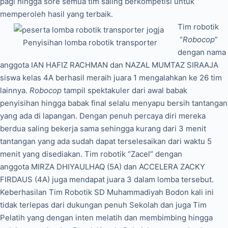
pagi hingga sore semua tim saling berkompetisi untuk
memperoleh hasil yang terbaik.
Tim robotik
“
Robocop
”
Penyisihan lomba robotik transporter
dengan nama
anggota IAN HAFIZ RACHMAN dan NAZAL MUMTAZ SIRAAJA
siswa kelas 4A berhasil meraih juara 1 mengalahkan ke 26 tim
lainnya.
Robocop
tampil spektakuler dari awal babak
penyisihan hingga babak final selalu menyapu bersih tantangan
yang ada di lapangan. Dengan penuh percaya diri mereka
berdua saling bekerja sama sehingga kurang dari 3 menit
tantangan yang ada sudah dapat terselesaikan dari waktu 5
menit yang disediakan. Tim robotik “Zacel” dengan
anggota MIRZA DHIYAULHAQ (5A) dan ACCELERA ZACKY
FIRDAUS (4A) juga mendapat juara 3 dalam lomba tersebut.
Keberhasilan Tim Robotik SD Muhammadiyah Bodon kali ini
tidak terlepas dari dukungan penuh Sekolah dan juga Tim
Pelatih yang dengan inten melatih dan membimbing hingga